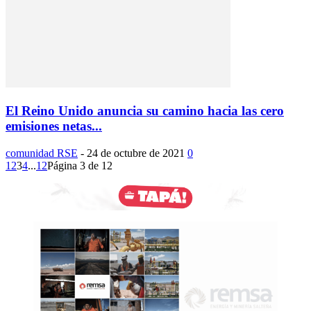
El Reino Unido anuncia su camino hacia las cero
emisiones netas...
comunidad RSE
-
24 de octubre de 2021
0
1
2
3
4
...
12
Página 3 de 12