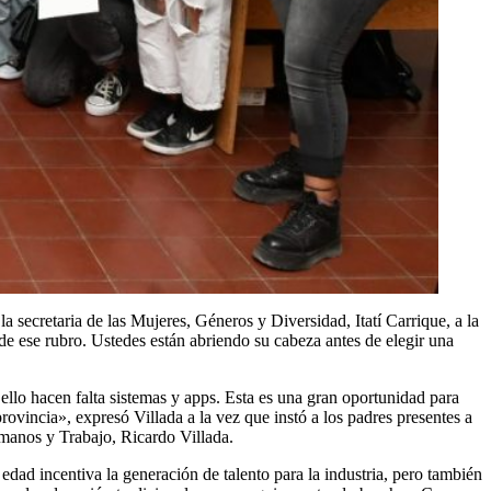
secretaria de las Mujeres, Géneros y Diversidad, Itatí Carrique, a la
e ese rubro. Ustedes están abriendo su cabeza antes de elegir una
llo hacen falta sistemas y apps. Esta es una gran oportunidad para
ovincia», expresó Villada a la vez que instó a los padres presentes a
umanos y Trabajo, Ricardo Villada.
edad incentiva la generación de talento para la industria, pero también