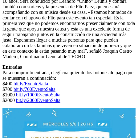
10 años. Será conducido por Leandro “Chino” Leunis y contará
también con sorteos y la presencia de Fito Paez, quien estará
acompañando con su música desde su casa. «Estamos honrados de
contar con el apoyo de Fito para este evento tan especial. Es la
primera vez que no podemos encontrarnos presencialmente con toda
la gente que apoya nuestra causa y esta es una excelente forma de
seguir trabajando juntos en la construcción de una sociedad más
justa. Esperamos llegar a muchas personas para que puedan
colaborar con las familias que viven en situación de pobreza y que
en este contexto la están pasando muy mal”, señaló Joaquín Castro
Madero, Coordinador General de TECHO.
Entradas
Para comprar tu entrada, elegí cualquier de los botones de pago que
se muestran a continuación:
$400
bit.ly/EventoSalta
$700
bit.ly/700EventoSalta
$1000
bit.ly/1000EventoSalta
$2000
bit.ly/2000EventoSalta