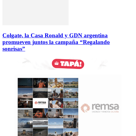
Colgate, la Casa Ronald y GDN argentina
promueven juntos la campaña “Regalando
sonrisas”