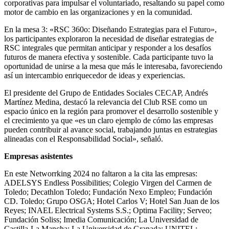
corporativas para impulsar el voluntariado, resaltando su papel como
motor de cambio en las organizaciones y en la comunidad.
En la mesa 3: «RSC 360o: Diseñando Estrategias para el Futuro»,
los participantes exploraron la necesidad de diseñar estrategias de
RSC integrales que permitan anticipar y responder a los desafíos
futuros de manera efectiva y sostenible. Cada participante tuvo la
oportunidad de unirse a la mesa que más le interesaba, favoreciendo
así un intercambio enriquecedor de ideas y experiencias.
El presidente del Grupo de Entidades Sociales CECAP, Andrés
Martínez Medina, destacó la relevancia del Club RSE como un
espacio único en la región para promover el desarrollo sostenible y
el crecimiento ya que «es un claro ejemplo de cómo las empresas
pueden contribuir al avance social, trabajando juntas en estrategias
alineadas con el Responsabilidad Social», señaló.
Empresas asistentes
En este Networrking 2024 no faltaron a la cita las empresas:
ADELSYS Endless Possibilities; Colegio Virgen del Carmen de
Toledo; Decathlon Toledo; Fundación Nexo Empleo; Fundación
CD. Toledo; Grupo OSGA; Hotel Carlos V; Hotel San Juan de los
Reyes; INAEL Electrical Systems S.S.; Optima Facility; Serveo;
Fundación Soliss; Imedia Comunicación; La Universidad de
Castilla-La Mancha; La Universidad de Granada; UNITEL;