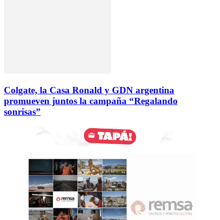
Colgate, la Casa Ronald y GDN argentina
promueven juntos la campaña “Regalando
sonrisas”